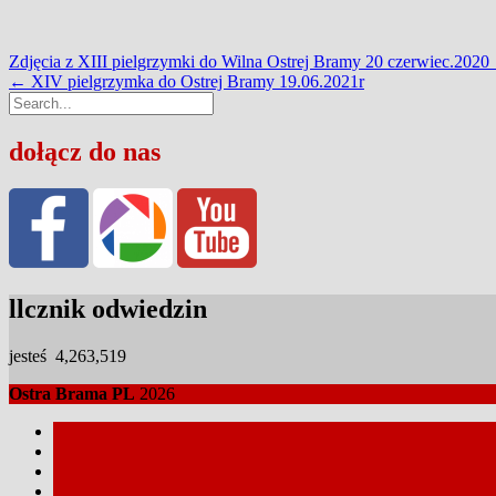
Post
Zdjęcia z XIII pielgrzymki do Wilna Ostrej Bramy 20 czerwiec.2020
navigation
←
XIV pielgrzymka do Ostrej Bramy 19.06.2021r
dołącz do nas
llcznik odwiedzin
jesteś
4,263,519
Ostra Brama PL
2026