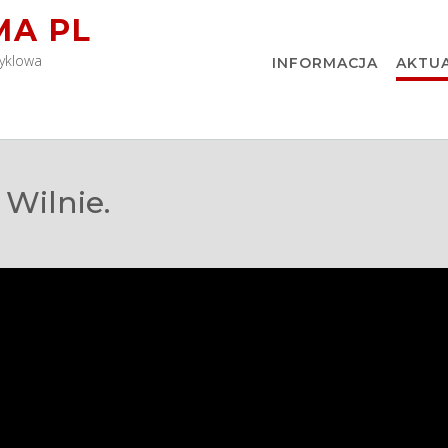
MA PL
yklowa
INFORMACJA
AKTU
 Wilnie.