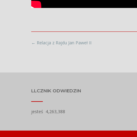
←
Relacja z Rajdu Jan Paweł II
LLCZNIK ODWIEDZIN
jesteś
4,263,388