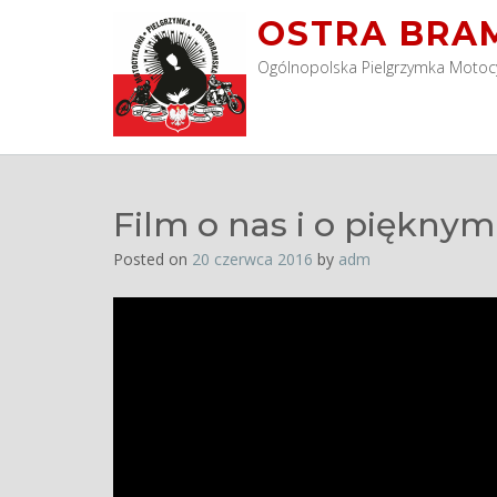
OSTRA BRA
Ogólnopolska Pielgrzymka Motoc
Film o nas i o pięknym
Posted on
20 czerwca 2016
by
adm