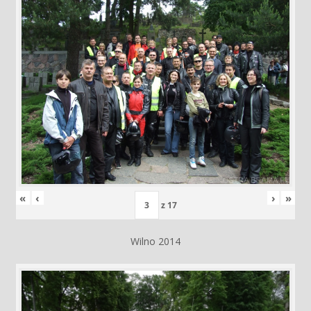
«
‹
›
»
z
17
Wilno 2014