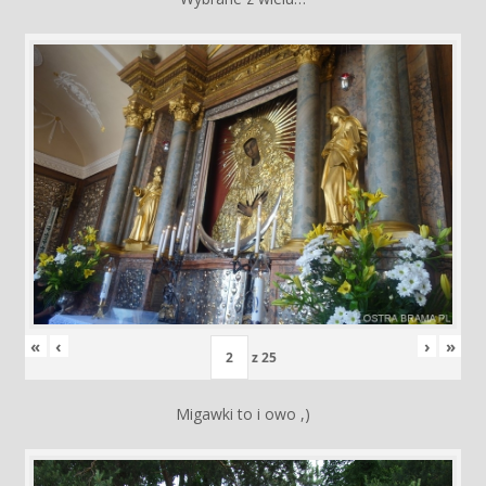
«
‹
›
»
z
25
Migawki to i owo ,)