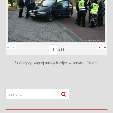
«
‹
›
»
z
38
*) Obejrzyj więcej naszych zdjęć w serwisie
PICASA