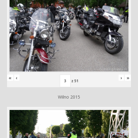
«
‹
›
»
z
51
Wilno 2015